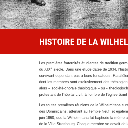
HISTOIRE DE LA WILHE
Les premières fraternités étudiantes de tradition ger
è
du XIX
siècle. Dans une étude datée de 1934, l’histo
survivant cependant pas à leurs fondateurs. Parallèl
dont les membres sont exclusivement des théologien pr
alors « société-chorale théologique » ou « theologis
protestant de l’hôpital civil, à l’ombre de l’église Saint
Les toutes premières réunions de la Wilhelmitana eur
des Dominicains, attenant au Temple Neuf, et égalemen
juin 1860, que la Wilhelmitana fut baptisée la même an
de la Ville Strasbourg. Chaque membre se devait de le