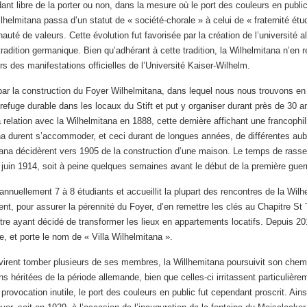
ant libre de la porter ou non, dans la mesure où le port des couleurs en public
lhelmitana passa d’un statut de « société-chorale » à celui de « fraternité ét
é de valeurs. Cette évolution fut favorisée par la création de l’université 
dition germanique. Bien qu’adhérant à cette tradition, la Wilhelmitana n’en r
s des manifestations officielles de l’Université Kaiser-Wilhelm.
 par la construction du Foyer Wilhelmitana, dans lequel nous nous trouvons e
efuge durable dans les locaux du Stift et put y organiser durant près de 30 an
a relation avec la Wilhelmitana en 1888, cette dernière affichant une francop
ana durent s’accommoder, et ceci durant de longues années, de différentes au
mitana décidèrent vers 1905 de la construction d’une maison. Le temps de rasse
 juin 1914, soit à peine quelques semaines avant le début de la première guer
uellement 7 à 8 étudiants et accueillit la plupart des rencontres de la Wilh
ent, pour assurer la pérennité du Foyer, d’en remettre les clés au Chapitre S
tre ayant décidé de transformer les lieux en appartements locatifs. Depuis 20
 et porte le nom de « Villa Wilhelmitana ».
virent tomber plusieurs de ses membres, la Willhemitana poursuivit son chem
ons héritées de la période allemande, bien que celles-ci irritassent particulière
provocation inutile, le port des couleurs en public fut cependant proscrit. Ain