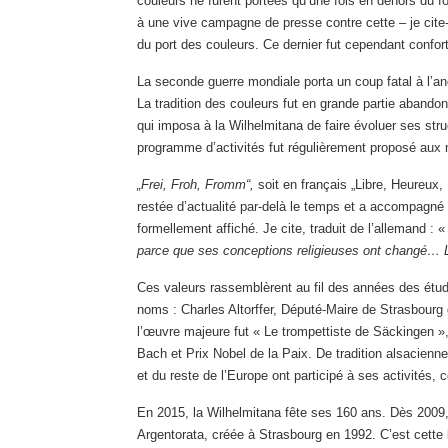
couleurs ne furent portées qu’une fois en dehors du fo
à une vive campagne de presse contre cette – je cite-
du port des couleurs. Ce dernier fut cependant confor
La seconde guerre mondiale porta un coup fatal à l’a
La tradition des couleurs fut en grande partie abando
qui imposa à la Wilhelmitana de faire évoluer ses st
programme d’activités fut régulièrement proposé aux
„Frei, Froh, Fromm“,
soit en français „Libre, Heureux, 
restée d’actualité par-delà le temps et a accompagné la
formellement affiché. Je cite, traduit de l’allemand : 
parce que ses conceptions religieuses ont changé… Lib
Ces valeurs rassemblèrent au fil des années des étudia
noms : Charles Altorffer, Député-Maire de Strasbourg 
l’œuvre majeure fut « Le trompettiste de Säckingen », l
Bach et Prix Nobel de la Paix. De tradition alsacienne
et du reste de l’Europe ont participé à ses activités
En 2015, la Wilhelmitana fête ses 160 ans. Dès 2009,
Argentorata, créée à Strasbourg en 1992. C’est cette l