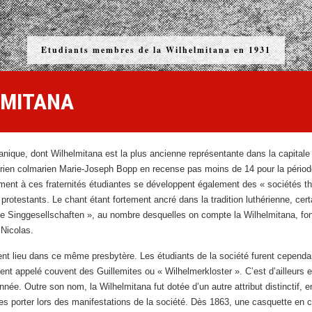
Etudiants membres de la Wilhelmitana en 1931
LMITANA
manique, dont Wilhelmitana est la plus ancienne représentante dans la capitale
rien colmarien Marie-Joseph Bopp en recense pas moins de 14 pour la période 
ement à ces fraternités étudiantes se développent également des « sociétés t
otestants. Le chant étant fortement ancré dans la tradition luthérienne, certa
che Singgesellschaften », au nombre desquelles on compte la Wilhelmitana, f
 Nicolas.
ent lieu dans ce même presbytère. Les étudiants de la société furent cependan
t appelé couvent des Guillemites ou « Wilhelmerkloster ». C’est d’ailleurs en 
née. Outre son nom, la Wilhelmitana fut dotée d’un autre attribut distinctif, 
s porter lors des manifestations de la société. Dès 1863, une casquette en co