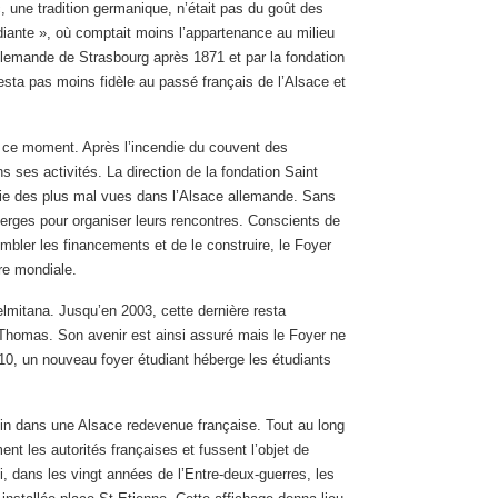
, une tradition germanique, n’était pas du goût des
udiante », où comptait moins l’appartenance au milieu
allemande de Strasbourg après 1871 et par la fondation
esta pas moins fidèle au passé français de l’Alsace et
n ce moment. Après l’incendie du couvent des
s ses activités. La direction de la fondation Saint
hilie des plus mal vues dans l’Alsace allemande. Sans
berges pour organiser leurs rencontres. Conscients de
mbler les financements et de le construire, le Foyer
re mondiale.
elmitana. Jusqu’en 2003, cette dernière resta
t Thomas. Son avenir est ainsi assuré mais le Foyer ne
10, un nouveau foyer étudiant héberge les étudiants
in dans une Alsace redevenue française. Tout au long
ment les autorités françaises et fussent l’objet de
si, dans les vingt années de l’Entre-deux-guerres, les