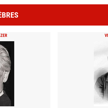
ÈBRES
TZER
V