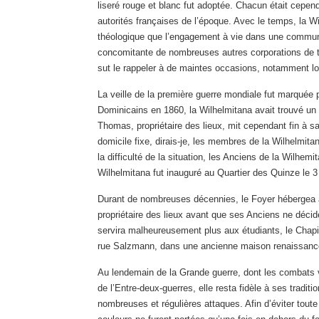
liseré rouge et blanc fut adoptée. Chacun était cepend
autorités françaises de l’époque. Avec le temps, la Wi
théologique que l’engagement à vie dans une communaut
concomitante de nombreuses autres corporations de tra
sut le rappeler à de maintes occasions, notamment lor
La veille de la première guerre mondiale fut marquée
Dominicains en 1860, la Wilhelmitana avait trouvé un r
Thomas, propriétaire des lieux, mit cependant fin à s
domicile fixe, dirais-je, les membres de la Wilhelmit
la difficulté de la situation, les Anciens de la Wilhe
Wilhelmitana fut inauguré au Quartier des Quinze le 3
Durant de nombreuses décennies, le Foyer hébergea ann
propriétaire des lieux avant que ses Anciens ne décid
servira malheureusement plus aux étudiants, le Chapi
rue Salzmann, dans une ancienne maison renaissance,
Au lendemain de la Grande guerre, dont les combats 
de l’Entre-deux-guerres, elle resta fidèle à ses traditi
nombreuses et régulières attaques. Afin d’éviter toute 