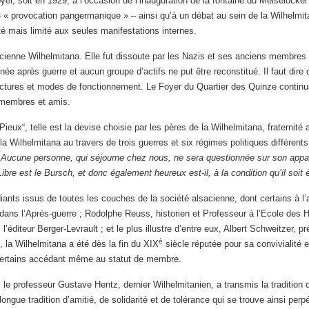
yer, soit en 1929, à l’occasion de l’inauguration de la fontaine du Meiselocker
 « provocation pangermanique » – ainsi qu’à un débat au sein de la Wilhelmit
té mais limité aux seules manifestations internes.
ncienne Wilhelmitana. Elle fut dissoute par les Nazis et ses anciens membre
nnée après guerre et aucun groupe d’actifs ne put être reconstitué. Il faut di
ructures et modes de fonctionnement. Le Foyer du Quartier des Quinze continu
 membres et amis.
Pieux“, telle est la devise choisie par les pères de la Wilhelmitana, fraternité 
 Wilhelmitana au travers de trois guerres et six régimes politiques différents. 
«
Aucune personne, qui séjourne chez nous, ne sera questionnée sur son appart
re est le Bursch, et donc également heureux est-il, à la condition qu’il soit
nts issus de toutes les couches de la société alsacienne, dont certains à l’av
dans l’Après-guerre ; Rodolphe Reuss, historien et Professeur à l’Ecole des 
’éditeur Berger-Levrault ; et le plus illustre d’entre eux, Albert Schweitzer, p
è
, la Wilhelmitana a été dès la fin du XIX
siècle réputée pour sa convivialité 
, certains accédant même au statut de membre.
 le professeur Gustave Hentz, dernier Wilhelmitanien, a transmis la traditio
ongue tradition d’amitié, de solidarité et de tolérance qui se trouve ainsi per